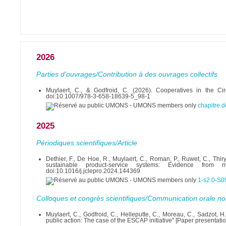
2026
Parties d’ouvrages/Contribution à des ouvrages collectifs
Muylaert, C., & Godfroid, C. (2026). Cooperatives in the 
doi:10.1007/978-3-658-18639-5_98-1
chapitre.
2025
Périodiques scientifiques/Article
Dethier, F., De Hoe, R., Muylaert, C., Roman, P., Ruwet, C., Thi
sustainable product-service systems: Evidence from m
doi:10.1016/j.jclepro.2024.144369
1-s2.0-S
Colloques et congrès scientifiques/Communication orale no
Muylaert, C., Godfroid, C., Helleputte, C., Moreau, C., Sadzot,
public action: The case of the ESCAP initiative" [Paper presentati