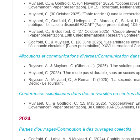
Muylaert, C., & Godfroid, C. (04 November 2025). "Cooperatives'
Governance" [Paper presentation]. EMES, Rotterdam, Netherland
Muylaert, C. (30 October 2025). "Table ronde : Quand la recherche
Muylaert, C., Godfroid, C., Helleputte, C., Moreau, C., Sadzot, H.
publique : Le cas du dispositif ESCAP" [Paper presentation]. 10t
Muylaert, C., & Godfroid, C. (27 October 2025). "Cooperatives' 
[Paper presentation]. 10th Ciriec International Research Confer
Godfroid, C., & Muylaert, C. (20 June 2025). "Les arbitrages ent
l’économie circulaire" [Paper presentation]. XXVI International C
Allocutions et communications diverses/Communication dans
Ruyssen, A., & Muylaert, C. (Other coll.). (2025). "Une solution pour
Muylaert, C. (2025). "Une mode pas si durable, sous un succès app
Ruyssen, A., Muylaert, C., & Roman, P. (2025). "La seconde mai
Déclic - Le Tournant.
Conférences scientifiques dans des universités ou centres d
Muylaert, C., & Godfroid, C. (15 May 2025). "Cooperatives' En
Governance" [Paper presentation]. 3e Colloque ARES, Amiens, Fr
2024
Parties d’ouvrages/Contribution à des ouvrages collectifs
Godfroid, C., Labie, M., & Muylaert, C. (2024). Contributions of c