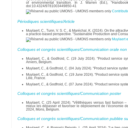
of environmental transition. In J. Warren (Ed.), "Handb
doi:10.4324/9781003449850-41
Contribut
Périodiques scientifiques/Article
Muylaert, C., Tunn, V. S. C., & Maréchal, K. (2024). On the attract
a practice-based perspective. "Sustainable Production and Consum
Muylaert e
Colloques et congrès scientifiques/Communication orale non 
Muylaert, C., & Godfroid, C. (19 July 2024). "Product service sy
Anvers, Belgium.
Muylaert, C., & Godfroid, C. (04 July 2024). "Product service syste
Muylaert, C., & Godfroid, C. (19 June 2024). "Product service sys
Lille, France.
Muylaert, C., & Godfroid, C. (07 June 2024). "Product service syste
Colloques et congrès scientifiques/Communication poster
Muylaert, C. (25 April 2024). "Vêtithèques versus fast fashion
mieux les dépasser et favoriser le déploiement de l’économie de 
2024, Mons, Belgium.
Colloques et congrès scientifiques/Communication publiée su
Muylaert, C., & Romariz Peixoto, L. (25 April 2024). "Le lien c