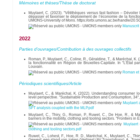
Mémoires et thèses/Thèse de doctorat
Muylaert, C. (2023). "Vêtithèques versus fast fashion – Dévoil
dépasser et favoriser le déploiement de l’économie de la fonctio
UMONS-University of Mons. https://orbi.umons.ac.be/handle/20.
Manuscrit 
2022
Parties d’ouvrages/Contribution à des ouvrages collectifs
Roman, P., Muylaert, C., Coline, R., Géraldine, T., & Maréchal, 
la fonctionnalité en Région de Bruxelles-Capitale. In "L'État pa
Louvain.
Roman et 
Périodiques scientifiques/Article
Muylaert, C., & Maréchal, K. (2022). Understanding consumer loc
level perspective. "Sustainable Production and Consumption, 34",
Muylaert 
SPT analysis coupled with the MLP.pdf
Muylaert, C., Thiry, G., Roman, P., Ruwet, C., De Hoe, R., & Ma
barriers in the mobility, clothing and tooling sectors. "Frontiers
Muylaert 
clothing and tooling sectors.pdf
Ruwet, C., Lohest, F., Hoe, R. D., Maréchal, K., Muylaert, C., Thi
Gewest: een stand van zaken (Verbiest (AV Translations), A., Tran