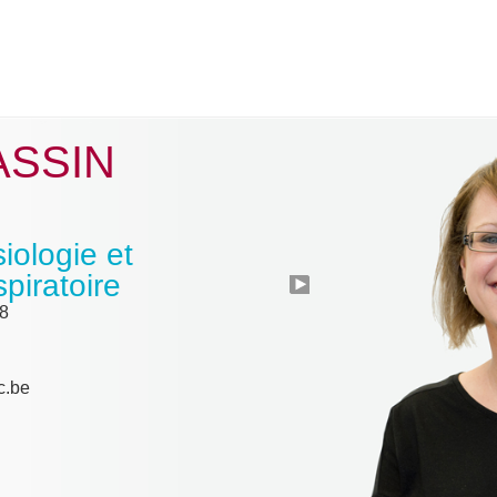
TASSIN
iologie et
piratoire
8
c.be