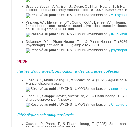
Silva de Sousa, M. A., Eloir, J., Ducro, C., Pham Hoang, T., & N
Filicide. "Journal of Family Violence". doi:10.1007/s10896-026-0
A_Psychol
Vinckier, A.* , Mercenier, S.* , Cornu, P.-J.* , Delrée, M.* , Hoa
francophone: une analyse quantitative des caractéristiques
doi:10.1016/j.amp.2026.06.008
INOS -mai
Delannoy, D.* , Pham Hoang, T.* , & Pham Hoang, T. (2026).
Psychologiques". doi:10.1016/j.amp.2026.06.015
psychopat
2025
Parties d’ouvrages/Contribution à des ouvrages collectifs
Tiberi, A.* , Pham Hoang, T., & Vicenzutto, A. (2025). Agression s
France: elsevier masson.
emotions a
Tiberi, L., Saloppé Xavier, Vicenzutto, A., & Pham hoang, T. (2
charge et prévention". Elsevier.
Chapitre-
Périodiques scientifiques/Article
Oswald, P., Pham, T., & Pham Hoang, T. (2025). Soins sans