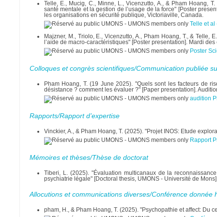
Telle, E., Mucig, C., Minne, L., Vicenzutto, A., & Pham Hoang,
santé mentale et la gestion de l’usage de la force" [Poster pres
les organisations en sécurité publique, Victoriaville, Canada.
Telle et 
Majzner, M., Triolo, E., Vicenzutto, A., Pham Hoang, T., & Telle, E
l’aide de macro-caractéristiques" [Poster presentation]. Mardi de
Poster Sci
Colloques et congrès scientifiques/Communication publiée su
Pham Hoang, T. (19 June 2025). "Quels sont les facteurs de ris
désistance ? comment les évaluer ?" [Paper presentation]. Audition
audition P
Rapports/Rapport d’expertise
Vinckier, A., & Pham Hoang, T. (2025). "Projet INOS: Etude explor
Rapport P
Mémoires et thèses/Thèse de doctorat
Tiberi, L. (2025). "Évaluation multicanaux de la reconnaissanc
psychiatrie légale" [Doctoral thesis, UMONS - Université de Mon
Allocutions et communications diverses/Conférence donnée
pham, H., & Pham Hoang, T. (2025). "Psychopathie et affect: Du ce