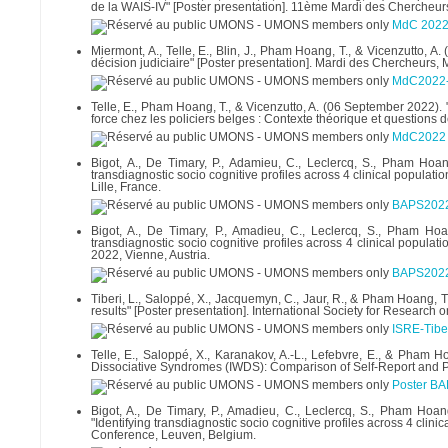
de la WAIS-IV" [Poster presentation]. 11ème Mardi des Chercheu
MdC 2022 -
Miermont, A., Telle, E., Blin, J., Pham Hoang, T., & Vicenzutto, 
décision judiciaire" [Poster presentation]. Mardi des Chercheurs,
MdC2022-M
Telle, E., Pham Hoang, T., & Vicenzutto, A. (06 September 2022). "
force chez les policiers belges : Contexte théorique et questions
MdC2022 -
Bigot, A., De Timary, P., Adamieu, C., Leclercq, S., Pham Hoang,
transdiagnostic socio cognitive profiles across 4 clinical popula
Lille, France.
BAPS2022-B
Bigot, A., De Timary, P., Amadieu, C., Leclercq, S., Pham Hoang
transdiagnostic socio cognitive profiles across 4 clinical popula
2022, Vienne, Austria.
BAPS2022-B
Tiberi, L., Saloppé, X., Jacquemyn, C., Jaur, R., & Pham Hoang, T
results" [Poster presentation]. International Society for Research
ISRE-Tiber
Telle, E., Saloppé, X., Karanakov, A.-L., Lefebvre, E., & Pham H
Dissociative Syndromes (IWDS): Comparison of Self-Report and P
Poster BAP
Bigot, A., De Timary, P., Amadieu, C., Leclercq, S., Pham Hoang,
"Identifying transdiagnostic socio cognitive profiles across 4 clin
Conference, Leuven, Belgium.