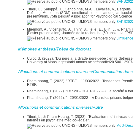
BAPS2022-B
Tiberi, L., Saloppé, X., Gandolphe, M.-C., Lavallée, A., Degouis,
Defining Memories (SDM) emotional content among antisocial fo
presentation]. 75th Belgian Association for Psychological Scien
BAPS2022-
Miermont, A., Vicenzutto, A., Thiry, B., Telle, E., Blin, J., & Ph
[Poster presentation]. Journée de la recherche (50 ans de la FPS
Linfluenc
Mémoires et thèses/Thèse de doctorat
Culot, S. (2022). "Du père à la dyade père-bébé : entre détres
University of Mons. https://orbi.umons.ac.be/handle/20.500.1290
Allocutions et communications diverses/Communication dans
Pham hoang, T. (2022). "RTBF – 11/03/2022 - Tendances Première :
RTBF.
Pham hoang, T. (2022). "Le Soir – 20/01/2022 – « La société a to
Pham hoang, T. (2022). "– 20/01/2022 – « Dans les prisons belges,
Allocutions et communications diverses/Autre
Tiberi, L., & Pham Hoang, T. (2022). "Evaluation multi-niveau 
internés en psychiatrie médico-légale".
MdD-Déco