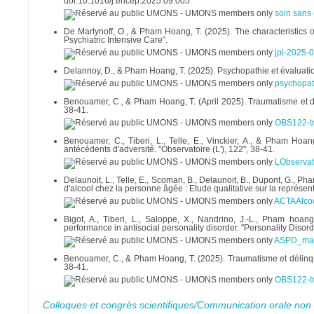
doi:10.1016/j.encep.2025.09.005
soin sans
De Martynoff, O., & Pham Hoang, T. (2025). The characteristics of
Psychiatric Intensive Care".
jpi-2025-
Delannoy, D., & Pham Hoang, T. (2025). Psychopathie et évaluatio
psychopa
Benouamer, C., & Pham Hoang, T. (April 2025). Traumatisme et dél
38-41.
OBS122-tr
Benouamer, C., Tiberi, L., Telle, E., Vinckier, A., & Pham Hoa
antécédents d'adversité. "Observatoire (L'), 122", 38-41.
LObservato
Delaunoit, L., Telle, E., Scoman, B., Delaunoit, B., Dupont, G.,
d'alcool chez la personne âgée : Etude qualitative sur la représent
ACTAAlcoo
Bigot, A., Tiberi, L., Saloppe, X., Nandrino, J.-L., Pham hoang
performance in antisocial personality disorder. "Personality Diso
ASPD_manu
Benouamer, C., & Pham Hoang, T. (2025). Traumatisme et délinqua
38-41.
OBS122-tr
Colloques et congrès scientifiques/Communication orale non 