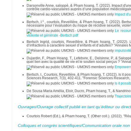
Darsonville Anne, saloppé, & Pham hoang, T. (2022). Impact d'une p
contrôle cardio-vasculaires auprès d’une population médicolégale.
Impact d'u
Bertsch, I.* , courtois, Reveillère, & Pham hoang, T. (2022). Bertsc
nécessaire pour l’évaluation du risque de récidive sexuelle, viole
Le recour
violente et générale -Bertsch.pdf
Bertsch Ingrid, courtois, Reveillère, & Pham hoang, T. (2022). L
d’infractions à caractère sexuel d’enfants et d’adultes? "Annales
impulsivit
Dujardin, F., Pham Hoang, T., Lefebvre, E., Delsinne, P., & Salop
quel lien avec la qualité de vie et le soutien social perçus ? "A
Empowerm
Bertsch, I., Courtois, Reveillère, & Pham hoang, T. (2022). Is it p
Sciences Research, 7(3), 402-411. "Forensic Sciences Research, 7
Is it poss
De Sousa Maria Amélia, Eloir, Ducro, Pham hoang, T., & Nandrino. 
Trajectoir
Ouvrages/Ouvrage collectif publié en tant qu’éditeur ou direc
Courtois Robert (Ed.), & Pham hoang, T. (Other coll.). (2022). "
Colloques et congrès scientifiques/Communication orale non 