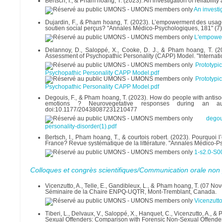
Bertsch, I., & Pham hoang, T. (2023). An investigation of reliabilit
An investig
Dujardin, F., & Pham hoang, T. (2023). L’empowerment des usagers
soutien social perçus? "Annales Médico-Psychologiques, 181" (7)
L'empower
Delannoy, D., Saloppé, X., Cooke, D. J., & Pham hoang, T. (20
Assessment of Psychopathic Personality (CAPP) Model. "Internat
Prototypi
Psychopathic Personality CAPP Model.pdf
Prototypi
Psychopathic Personality CAPP Model.pdf
Degouis, F., & Pham hoang, T. (2023). How do people with antisoci
emotions ? Neurovegetative responses during an auto
doi:10.1177/20438087231210477
degou
personality-disorder(1).pdf
Bertsch, I., Pham hoang, T., & courtois robert. (2023). Pourquoi 
France? Revue systématique de la littérature. "Annales Médico-P
1-s2.0-S
Colloques et congrès scientifiques/Communication orale non 
Vicenzutto, A., Telle, E., Gandibleux, L., & Pham hoang, T. (07 No
Séminaire de la Chaire ENPQ-UQTR, Mont-Tremblant, Canada.
Vicenzutto
Tiberi, L., Delvaux, V., Saloppé, X., Hanquet, C., Vicenzutto, A
Sexual Offenders: Comparison with Forensic Non-Sexual Offender