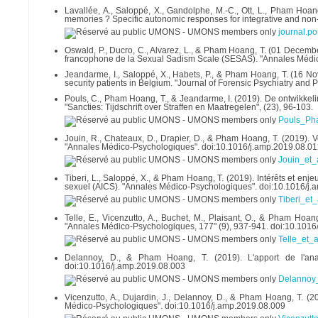
Lavallée, A., Saloppé, X., Gandolphe, M.-C., Ott, L., Pham Hoang
memories ? Specific autonomic responses for integrative and non
journal.p
Oswald, P., Ducro, C., Alvarez, L., & Pham Hoang, T. (01 Decemb
francophone de la Sexual Sadism Scale (SESAS). "Annales Médic
Jeandarme, I., Saloppé, X., Habets, P., & Pham Hoang, T. (16 Nov
security patients in Belgium. "Journal of Forensic Psychiatry and 
Pouls, C., Pham Hoang, T., & Jeandarme, I. (2019). De ontwikkeli
"Sancties: Tijdschrift over Straffen en Maatregelen", (23), 96-103.
Pouls_Ph
Jouin, R., Chateaux, D., Drapier, D., & Pham Hoang, T. (2019). 
"Annales Médico-Psychologiques". doi:10.1016/j.amp.2019.08.0
Jouin_et_
Tiberi, L., Saloppé, X., & Pham Hoang, T. (2019). Intérêts et enj
sexuel (AICS). "Annales Médico-Psychologiques". doi:10.1016/j
Tiberi_et
Telle, E., Vicenzutto, A., Buchet, M., Plaisant, O., & Pham Hoan
"Annales Médico-Psychologiques, 177" (9), 937-941. doi:10.1016
Telle_et_
Delannoy, D., & Pham Hoang, T. (2019). L'apport de l'ana
doi:10.1016/j.amp.2019.08.003
Delannoy_
Vicenzutto, A., Dujardin, J., Delannoy, D., & Pham Hoang, T. (2
Médico-Psychologiques". doi:10.1016/j.amp.2019.08.009