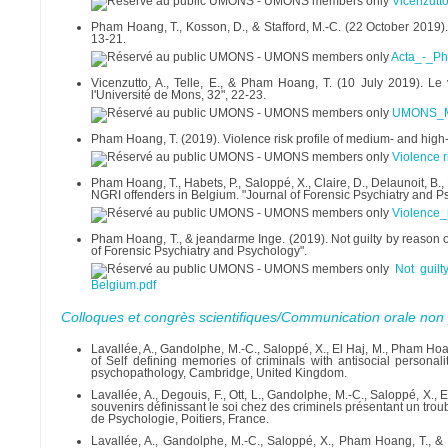
Vicenzutt
Pham Hoang, T., Kosson, D., & Stafford, M.-C. (22 October 2019). 
13-21.
Acta_-_Ph
Vicenzutto, A., Telle, E., & Pham Hoang, T. (10 July 2019). L
l'Université de Mons, 32", 22-23.
UMONS_Ma
Pham Hoang, T. (2019). Violence risk profile of medium- and high-
Violence r
Pham Hoang, T., Habets, P., Saloppé, X., Claire, D., Delaunoit, B.
NGRI offenders in Belgium. "Journal of Forensic Psychiatry and Ps
Violence_
Pham Hoang, T., & jeandarme Inge. (2019). Not guilty by reason of 
of Forensic Psychiatry and Psychology".
Not guilt
Belgium.pdf
Colloques et congrès scientifiques/Communication orale non 
Lavallée, A., Gandolphe, M.-C., Saloppé, X., El Haj, M., Pham Hoa
of Self defining memories of criminals with antisocial personal
psychopathology, Cambridge, United Kingdom.
Lavallée, A., Degouis, F., Ott, L., Gandolphe, M.-C., Saloppé, X.
souvenirs définissant le soi chez des criminels présentant un tro
de Psychologie, Poitiers, France.
Lavallée, A., Gandolphe, M.-C., Saloppé, X., Pham Hoang, T., & 