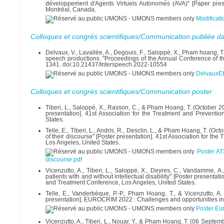
développement d'Agents Virtuels Autonomes (AVA)" [Paper presen
Montréal, Canada.
Modificat
Colloques et congrès scientifiques/Communication publiée d
Delvaux, V., Lavallée, A., Degouis, F., Saloppé, X., Pham hoang, T.
speech productions. "Proceedings of the Annual Conference of
1341. doi:10.21437/Interspeech.2022-10554
DelvauxEt
Colloques et congrès scientifiques/Communication poster
Tiberi, L., Saloppé, X., Rasson, C., & Pham Hoang, T. (October 2
presentation]. 41st Association for the Treatment and Preven
States.
Telle, E., Tiberi, L., Andris, R., Desclin, L., & Pham Hoang, T. (
of their discourse" [Poster presentation]. 41st Association for 
Los Angeles, United States.
Poster AT
discourse.pdf
Vicenzutto, A., Tiberi, L., Saloppé, X., Deyres, C., Vandamme,
patients with and without intellectual disability" [Poster present
and Treatment Conference, Los Angeles, United States.
Telle, E., Vanderbèque, P.-P., Pham Hoang, T., & Vicenzutto, A. 
presentation]. EUROCRIM 2022 : Challenges and opportunities in a
Poster Eur
Vicenzutto, A., Tiberi, L., Nouar, Y., & Pham Hoang, T. (06 Septem