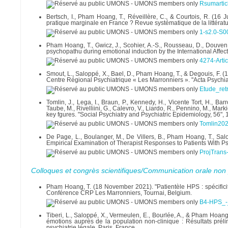
Rsumartic
Bertsch, I., Pham Hoang, T., Réveillère, C., & Courtois, R. (16 
pratique marginale en France ? Revue systématique de la littérat
1-s2.0-S
Pham Hoang, T., Gwicz, J., Scohier, A.-S., Rousseau, D., Douven
psychopathu during emotional induction by the International Affect
4274-Arti
Smout, L., Saloppé, X., Bael, D., Pham Hoang, T., & Degouis, F. 
Centre Régional Psychiatrique « Les Marronniers ». "Acta Psychiat
Etude_ret
Tomlin, J., Lega, I., Braun, P., Kennedy, H., Vicente Tort, H., Barr
Taube, M., Rivelliini, G., Calevro, V., Liardo, R., Pennino, M., Mar
key fgures. "Social Psychiatry and Psychiatric Epidemiology, 56
Tomlin202
De Page, L., Boulanger, M., De Villers, B., Pham Hoang, T., Salo
Empirical Examination of Therapist Responses to Patients With Psy
ProjTrans
Colloques et congrès scientifiques/Communication orale non 
Pham Hoang, T. (18 November 2021). "Patientèle HPS : spécificit
Conférence CRP Les Marronniers, Tournai, Belgium.
B4-HPS_-
Tiberi, L., Saloppé, X., Vermeulen, E., Bourlée, A., & Pham Hoang
émotions auprès de la population non-clinique : Résultats prél
psychiatrie légale, Paris, France.