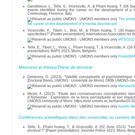
Gandibleux, L., Telle, E., Vicenzutto, A., & Pham hoang, T. (08 Se
events identified during the career on the development of a 
Criminology, Florence, Italy.
The emotio
the career on the development of a mental disorder.pdf
Vicenzutto, A., Tiberi, L., Bral, M., & Pham hoang, T. (30 Augu
specificities?" [Poster presentation]. International Association fo
IATSO2023 
Telle, E., Tiberi, L., Viola, L., Pham hoang, T., & Vicenzutto, A. (2
presentation]. BAPS 2023, Mons, Belgium.
PosterBA
Mémoires et thèses/Thèse de doctorat
Delannoy, D. (2023). "Validité conceptuelle et psychométrique 
[Doctoral thesis, UMONS - Université de Mons]. ORBi UMONS-Univ
Manuscrit
Miceli, A. (2023). "Etude des connaissances conceptuelles dans
d’Alzheimer : Exploration de la force perceptuelle et son impa
UMONS-University of Mons. https://orbi.umons.ac.be/handle/20.
Aurélie Mi
Conférences scientifiques dans des universités ou centres d
Telle, E., Pham hoang, T., & Vicenzutto, A. (02 June 2023). "Le
doctorat ?" [Paper presentation]. Journée Police 2023, Mons, Bel