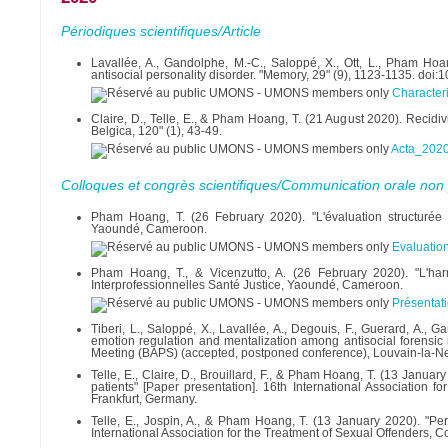
Périodiques scientifiques/Article
Lavallée, A., Gandolphe, M.-C., Saloppé, X., Ott, L., Pham Hoa
antisocial personality disorder. "Memory, 29" (9), 1123-1135. d
Character
Claire, D., Telle, E., & Pham Hoang, T. (21 August 2020). Recidiv
Belgica, 120" (1), 43-49.
Acta_2020
Colloques et congrès scientifiques/Communication orale non 
Pham Hoang, T. (26 February 2020). "L'évaluation structurée de
Yaoundé, Cameroon.
Evaluatio
Pham Hoang, T., & Vicenzutto, A. (26 February 2020). "L'harm
Interprofessionnelles Santé Justice, Yaoundé, Cameroon.
Présentat
Tiberi, L., Saloppé, X., Lavallée, A., Degouis, F., Guerard, A.,
emotion regulation and mentalization among antisocial forensic 
Meeting (BAPS) (accepted, postponed conference), Louvain-la-N
Telle, E., Claire, D., Brouillard, F., & Pham Hoang, T. (13 Janua
patients" [Paper presentation]. 16th International Association 
Frankfurt, Germany.
Telle, E., Jospin, A., & Pham Hoang, T. (13 January 2020). "Perc
International Association for the Treatment of Sexual Offenders, 