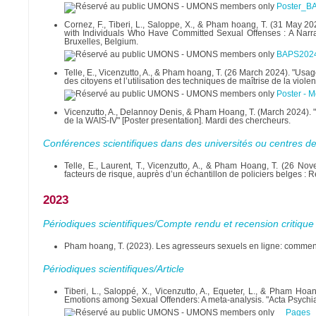
Poster_B
Cornez, F., Tiberi, L., Saloppe, X., & Pham hoang, T. (31 May 202
with Individuals Who Have Committed Sexual Offenses : A Narrati
Bruxelles, Belgium.
BAPS2024 
Telle, E., Vicenzutto, A., & Pham hoang, T. (26 March 2024). "Usag
des citoyens et l’utilisation des techniques de maîtrise de la vio
Poster - 
Vicenzutto, A., Delannoy Denis, & Pham Hoang, T. (March 2024). "
de la WAIS-IV" [Poster presentation]. Mardi des chercheurs.
Conférences scientifiques dans des universités ou centres d
Telle, E., Laurent, T., Vicenzutto, A., & Pham Hoang, T. (26 Nov
facteurs de risque, auprès d’un échantillon de policiers belges : 
2023
Périodiques scientifiques/Compte rendu et recension critique
Pham hoang, T. (2023). Les agresseurs sexuels en ligne: comment
Périodiques scientifiques/Article
Tiberi, L., Saloppé, X., Vicenzutto, A., Equeter, L., & Pham Ho
Emotions among Sexual Offenders: A meta-analysis. "Acta Psychiat
Pages 