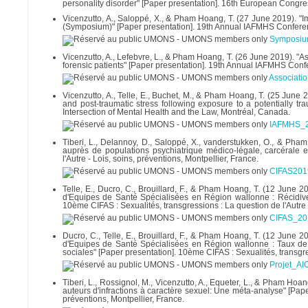
personality disorder" [Paper presentation]. 16th European Congr
Vicenzutto, A., Saloppé, X., & Pham Hoang, T. (27 June 2019). 
(Symposium)" [Paper presentation]. 19th Annual IAFMHS Conference
Symposiu
Vicenzutto, A., Lefebvre, L., & Pham Hoang, T. (26 June 2019). "As
forensic patients" [Paper presentation]. 19th Annual IAFMHS Confe
Associati
Vicenzutto, A., Telle, E., Buchet, M., & Pham Hoang, T. (25 June 2
and post-traumatic stress following exposure to a potentially tr
Intersection of Mental Health and the Law, Montréal, Canada.
IAFMHS_20
Tiberi, L., Delannoy, D., Saloppé, X., vanderstukken, O., & Pham
auprès de populations psychiatrique médico-légale, carcérale e
l'Autre - Lois, soins, préventions, Montpellier, France.
CIFAS201
Telle, E., Ducro, C., Brouillard, F., & Pham Hoang, T. (12 June 2
d'Equipes de Santé Spécialisées en Région wallonne : Récidive,
10ème CIFAS : Sexualités, transgressions : La question de l'Autre -
CIFAS_20
Ducro, C., Telle, E., Brouillard, F., & Pham Hoang, T. (12 June 2
d'Equipes de Santé Spécialisées en Région wallonne : Taux de r
sociales" [Paper presentation]. 10ème CIFAS : Sexualités, transgres
Projet_AI
Tiberi, L., Rossignol, M., Vicenzutto, A., Equeter, L., & Pham Ho
auteurs d'infractions à caractère sexuel: Une méta-analyse" [Paper
préventions, Montpellier, France.