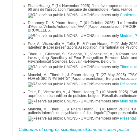
Pham Hoang, T. (14 November 2025). "Le développement de la psy
60 ans de l'association française de criminologie, Paris, France.
Conféren
Delannoy, D., & Pham Hoang, T. (01 October 2025). "La formation
d’Agents Virtuels Autonomes (AVA)" [Paper presentation
BRUXELLES.
Modele_P
Potz, A., Vicenzutto, A., Telle, E., & Pham Hoang, T. (01 July 20
latentes" [Paper presentation]. Association International de Psyc
Tiberi, L., Gillespie, S., Saloppe, X., Vicenzutto, A., & Pham 
Investigating Specificity of Fear Recognition Between Male and
Psychological Sciences, Louvain-la-Neuve, Belgium.
Tiberi et 
Mancini, M., Tiberi, L., & Pham Hoang, T. (27 May 2025
FORENSIC INPATIENTS" [Paper presentation]. Belgian Association
Présentat
Telle, E., Vicenzutto, A., & Pham Hoang, T. (10 March 2025). "Arti
auprès d’un échantillon de policiers belges : Résultats préliminai
Mois du d
Mancini, M., Tiberi, L., & Pham Hoang, T. (10 March 2025). "La
patients internés en psychiatrie médico-légale" [Paper presentati
Présentat
Colloques et congrès scientifiques/Communication poster