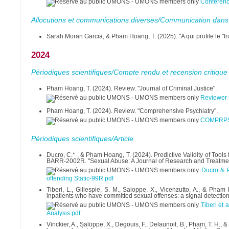
Conférenc
Allocutions et communications diverses/Communication dans
Sarah Moran Garcia, & Pham Hoang, T. (2025). "A qui profile le "tru
2024
Périodiques scientifiques/Compte rendu et recension critique
Pham Hoang, T. (2024). Review. "Journal of Criminal Justice".
Reviewer s
Pham Hoang, T. (2024). Review. "Comprehensive Psychiatry".
COMPRPSY
Périodiques scientifiques/Article
Ducro, C.* , & Pham Hoang, T. (2024). Predictive Validity of Tool
BARR-2002R. "Sexual Abuse: A Journal of Research and Treat
Ducro & P
offending Static-99R.pdf
Tiberi, L., Gillespie, S. M., Saloppe, X., Vicenzutto, A., & Pha
inpatients who have committed sexual offenses: a signal detection 
Tiberi et
Analysis.pdf
Vinckier, A., Saloppe, X., Degouis, F., Delaunoit, B., Pham, T. H.,