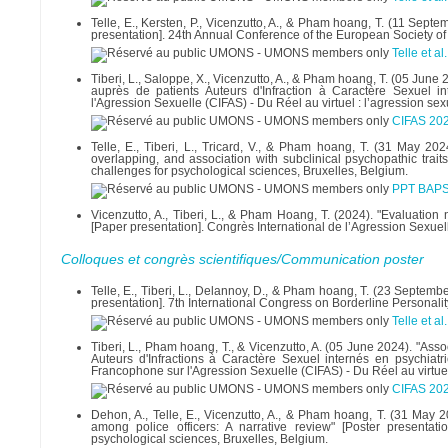
Telle, E., Kersten, P., Vicenzutto, A., & Pham hoang, T. (11 Sept
presentation]. 24th Annual Conference of the European Society 
Telle et a
Tiberi, L., Saloppe, X., Vicenzutto, A., & Pham hoang, T. (05 Ju
auprès de patients Auteurs d'Infraction à Caractère Sexuel in
l'Agression Sexuelle (CIFAS) - Du Réel au virtuel : l’agression 
CIFAS 202
Telle, E., Tiberi, L., Tricard, V., & Pham hoang, T. (31 May 20
overlapping, and association with subclinical psychopathic trai
challenges for psychological sciences, Bruxelles, Belgium.
PPT BAPS 
Vicenzutto, A., Tiberi, L., & Pham Hoang, T. (2024). "Evaluation
[Paper presentation]. Congrès International de l’Agression Sexue
Colloques et congrès scientifiques/Communication poster
Telle, E., Tiberi, L., Delannoy, D., & Pham hoang, T. (23 Septe
presentation]. 7th International Congress on Borderline Personal
Telle et a
Tiberi, L., Pham hoang, T., & Vicenzutto, A. (05 June 2024). "As
Auteurs d'Infractions à Caractère Sexuel internés en psychiatrie
Francophone sur l'Agression Sexuelle (CIFAS) - Du Réel au virtuel
CIFAS 202
Dehon, A., Telle, E., Vicenzutto, A., & Pham hoang, T. (31 May 
among police officers: A narrative review" [Poster presenta
psychological sciences, Bruxelles, Belgium.