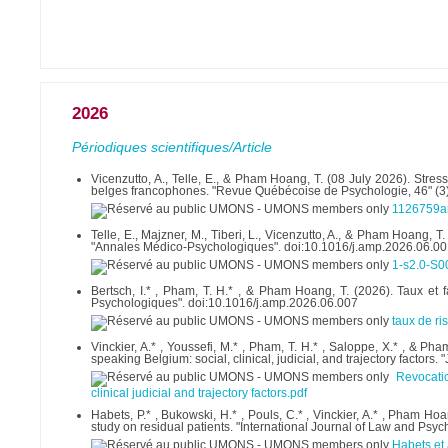
2026
Périodiques scientifiques/Article
Vicenzutto, A., Telle, E., & Pham Hoang, T. (08 July 2026). Stre
belges francophones. "Revue Québécoise de Psychologie, 46" (3
1126759ar
Telle, E., Majzner, M., Tiberi, L., Vicenzutto, A., & Pham Hoang, T.
"Annales Médico-Psychologiques". doi:10.1016/j.amp.2026.06.0
1-s2.0-S
Bertsch, I.* , Pham, T. H.* , & Pham Hoang, T. (2026). Taux et
Psychologiques". doi:10.1016/j.amp.2026.06.007
taux de r
Vinckier, A.* , Youssefi, M.* , Pham, T. H.* , Saloppe, X.* , & Ph
speaking Belgium: social, clinical, judicial, and trajectory fact
Revocatio
clinical judicial and trajectory factors.pdf
Habets, P.* , Bukowski, H.* , Pouls, C.* , Vinckier, A.* , Pham Hoa
study on residual patients. "International Journal of Law and Psyc
Habets et 