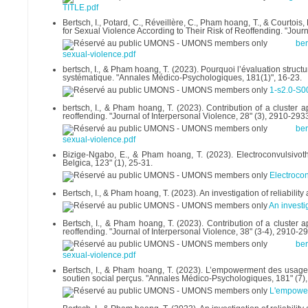
TITLE.pdf
Bertsch, I., Potard, C., Réveillère, C., Pham hoang, T., & Courtois
for Sexual Violence According to Their Risk of Reoffending. "Jou
ber
sexual-violence.pdf
bertsch, I., & Pham hoang, T. (2023). Pourquoi l’évaluation struc
systématique. "Annales Médico-Psychologiques, 181(1)", 16-23.
1-s2.0-S
bertsch, I., & Pham hoang, T. (2023). Contribution of a cluster a
reoffending. "Journal of Interpersonal Violence, 28" (3), 2910-293
ber
sexual-violence.pdf
Bizige-Ngabo, E., & Pham hoang, T. (2023). Electroconvulsivoth
Belgica, 123" (1), 25-31.
Electrocon
Bertsch, I., & Pham hoang, T. (2023). An investigation of reliability
An investig
Bertsch, I., & Pham hoang, T. (2023). Contribution of a cluster a
reoffending. "Journal of Interpersonal Violence, 38" (3-4), 2910-2
ber
sexual-violence.pdf
Bertsch, I., & Pham hoang, T. (2023). L’empowerment des usagers 
soutien social perçus. "Annales Médico-Psychologiques, 181" (7)
L'empower