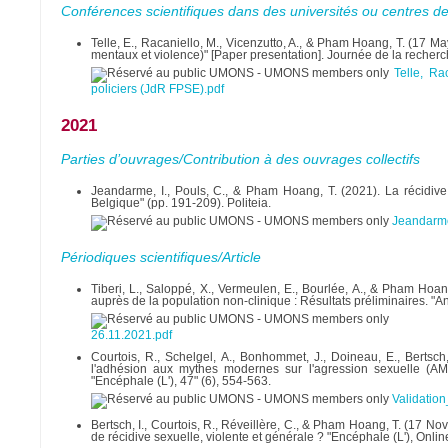
Conférences scientifiques dans des universités ou centres d
Telle, E., Racaniello, M., Vicenzutto, A., & Pham Hoang, T. (17 Ma
mentaux et violence)" [Paper presentation]. Journée de la recher
Telle, Ra
policiers (JdR FPSE).pdf
2021
Parties d’ouvrages/Contribution à des ouvrages collectifs
Jeandarme, I., Pouls, C., & Pham Hoang, T. (2021). La récidive p
Belgique" (pp. 191-209). Politeia.
Jeandarme
Périodiques scientifiques/Article
Tiberi, L., Saloppé, X., Vermeulen, E., Bourlée, A., & Pham Hoan
auprès de la population non-clinique : Résultats préliminaires. 
26.11.2021.pdf
Courtois, R., Schelgel, A., Bonhommet, J., Doineau, E., Bertsc
l'adhésion aux mythes modernes sur l'agression sexuelle (AM
"Encéphale (L'), 47" (6), 554-563.
Validatio
Bertsch, I., Courtois, R., Réveillère, C., & Pham Hoang, T. (17 No
de récidive sexuelle, violente et générale ? "Encéphale (L'), Onlin