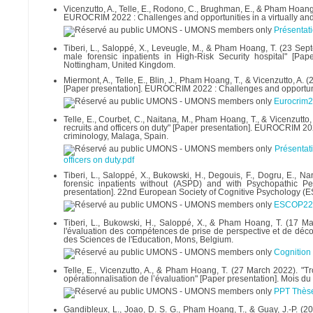
Vicenzutto, A., Telle, E., Rodono, C., Brughman, E., & Pham Hoang,
EUROCRIM 2022 : Challenges and opportunities in a virtually and
Présentati
Tiberi, L., Saloppé, X., Leveugle, M., & Pham Hoang, T. (23 Se
male forensic inpatients in High-Risk Security hospital" [Pa
Nottingham, United Kingdom.
Miermont, A., Telle, E., Blin, J., Pham Hoang, T., & Vicenzutto, A. 
[Paper presentation]. EUROCRIM 2022 : Challenges and opportuniti
Eurocrim
Telle, E., Courbet, C., Naitana, M., Pham Hoang, T., & Vicenzutto
recruits and officers on duty" [Paper presentation]. EUROCRIM 20
criminology, Malaga, Spain.
Présentati
officers on duty.pdf
Tiberi, L., Saloppé, X., Bukowski, H., Degouis, F., Dogru, E., 
forensic inpatients without (ASPD) and with Psychopathic P
presentation]. 22nd European Society of Cognitive Psychology (E
ESCOP22-T
Tiberi, L., Bukowski, H., Saloppé, X., & Pham Hoang, T. (17 Ma
l'évaluation des compétences de prise de perspective et de déco
des Sciences de l'Education, Mons, Belgium.
Cognition
Telle, E., Vicenzutto, A., & Pham Hoang, T. (27 March 2022). "T
opérationnalisation de l’évaluation" [Paper presentation]. Mois d
PPT Thèse
Gandibleux, L., Joao, D. S. G., Pham Hoang, T., & Guay, J.-P. (20