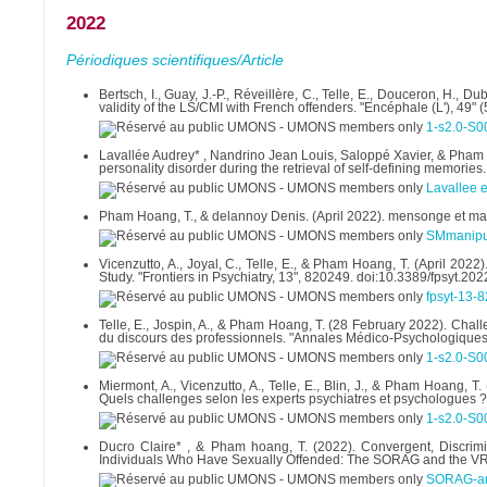
2022
Périodiques scientifiques/Article
Bertsch, I., Guay, J.-P., Réveillère, C., Telle, E., Douceron, H., 
validity of the LS/CMI with French offenders. "Encéphale (L'), 49"
1-s2.0-S0
Lavallée Audrey* , Nandrino Jean Louis, Saloppé Xavier, & Pham ho
personality disorder during the retrieval of self-defining memories
Lavallee 
Pham Hoang, T., & delannoy Denis. (April 2022). mensonge et mani
SMmanipu
Vicenzutto, A., Joyal, C., Telle, E., & Pham Hoang, T. (April 20
Study. "Frontiers in Psychiatry, 13", 820249. doi:10.3389/fpsyt.2
fpsyt-13-8
Telle, E., Jospin, A., & Pham Hoang, T. (28 February 2022). Chall
du discours des professionnels. "Annales Médico-Psychologiques
1-s2.0-S0
Miermont, A., Vicenzutto, A., Telle, E., Blin, J., & Pham Hoang,
Quels challenges selon les experts psychiatres et psychologues 
1-s2.0-S0
Ducro Claire* , & Pham hoang, T. (2022). Convergent, Discrim
Individuals Who Have Sexually Offended: The SORAG and the VRAG-
SORAG-an