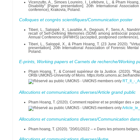
Vicenzutto, A., Simoes Loureiro, I., Lefebvre, L., & Pham Hoang
Disability" [Paper presentation]. 20th International Associa
conference), Krakovia, Poland.
Colloques et congrès scientifiques/Communication poster
Tiberi, L., Saloppé, X., Lavallée, A., Degouis, F., Sens, A., Nand
recall of Self-Defining Memories (SDM) among antisocial populati
Annual Conference (IAFMHS) (accepted, postponed conference), 
Tiberi, L., Saloppé, X., & Pham Hoang, T. (23 June 2020). "Virtu
presentation]. 20th International Association of Forensic Ment
Poland.
E-prints, Working papers et Carnets de recherche/Working p
Pham Hoang, T., & Conseil supérieur de la Justice. (2020). "Rap
ORBi UMONS-University of Mons. https://orbi.umons.ac.be/handl
RT_II_-_A
Allocutions et communications diverses/Article grand public
Pham Hoang, T. (2020). Comment repérer et se protéger des « perv
Article_le
Allocutions et communications diverses/Communication dans
Pham hoang, T. (2020). "20/01/2022 – « Dans les prisons belges, 
Allocutions et communications diverses/Autre