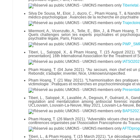
Tiberieta
Silva De Sousa, M., Eloir, J., ducro, C., Pham Hoang, T., & Nandrin
médico-psychologique : Avancées de la recherche en psychiatrie l
Trajectoi
Miermont, A., Vicenzutto, A., Telle, E., Blin, J., & Pham Hoang,
Quels challenges selon les experts psychiatres et psycholog
psychiatrie légale, Paris, France.
PWP_SMP_
Tiberi, L., Saloppé, X., & Pham Hoang, T. (15 August 2021). "E
presentation]. 16th International Association for the Treatment of
IATSO2021
Pham Hoang, T. (04 June 2021). "Au secours, mon chef est un per
Rebondir, s'adapter, inventer, Nice, Unknown/unspecified.
Pham Hoang, T. (21 May 2021). "L'harmonisation des pratiques e
victimologie : Pratiques et recherches en psychocriminologie et vi
Presentat
Tiberi, L., Saloppé, X., Lavallée, A., Degouis, F., Guérard, A., G
regulation and mentalization among antisocial forensic inpat
UCLouvain, Louvain-La-Neuve, May 2021, Louvain-La-Neuve, Be
BAPS2021
Pham Hoang, T. (26 March 2021). "Adversités vécues chez les aute
conférences organisées par l'Association Francophone du Trauma 
AFTDprog
Tiberi, L., & Pham Hoang, T. (15 March 2021). "Le décodage mult