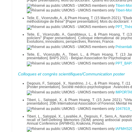
[Paper presentation]. Mois du doctorant : Quand les doctorants 
Tiberi-Mo
Tiberi-Mo
Telle, E., Vicenzutto, A., & Pham Hoang, T. (15 March 2021). "Etude
méthodologie de thèse" [Paper presentation]. Mois du doctorant 
PPT_Thès
Telle, E., Vicenzutto, A., Gandibleux, L., & Pham Hoang, T. (
policiers" [Paper presentation]. Colloque international de psych
Evolutions, innovations, perspectives, Rennes, France.
Présentat
Telle, E., Vicenzutto, A., Tiberi, L., & Pham Hoang, T. (13 Ja
presentation]. BAPS 2021 - Belgian Association for Psychologic
PPT_BAPS
Colloques et congrès scientifiques/Communication poster
Degouis, F., Saloppé, X., Nandrino, J.-L., & Pham Hoang, T. (1
[Poster presentation]. Société médico-psychologique : Avancées de
IMPORTA
Tiberi, L., Saloppé, X., & Pham Hoang, T. (15 June 2021). "Virtu
presentation]. 20th International Association of Forensic Mental
1047819_
Tiberi, L., Saloppé, X., Lavallée, A., Degouis, F., Sens, A., Nand
recall of Self-Defining Memories (SDM) among antisocial populati
Annual Conference (IAFMHS), Krakovia, Poland.
IAFMHS20