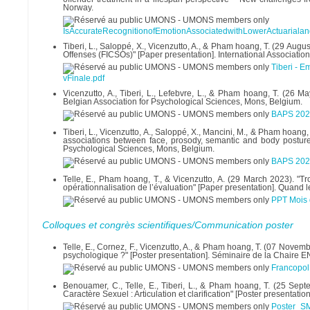
Norway.
IsAccurateRecognitionofEmotionAssociatedwithLowerActuariala
Tiberi, L., Saloppé, X., Vicenzutto, A., & Pham hoang, T. (29 A
Offenses (FICSOs)" [Paper presentation]. International Associatio
Tiberi - 
vFinale.pdf
Vicenzutto, A., Tiberi, L., Lefebvre, L., & Pham hoang, T. (26 Ma
Belgian Association for Psychological Sciences, Mons, Belgium.
BAPS 2023
Tiberi, L., Vicenzutto, A., Saloppé, X., Mancini, M., & Pham hoan
associations between face, prosody, semantic and body postures 
Psychological Sciences, Mons, Belgium.
BAPS 2023 
Telle, E., Pham hoang, T., & Vicenzutto, A. (29 March 2023). "T
opérationnalisation de l’évaluation" [Paper presentation]. Quand 
PPT Mois 
Colloques et congrès scientifiques/Communication poster
Telle, E., Cornez, F., Vicenzutto, A., & Pham hoang, T. (07 Novemb
psychologique ?" [Poster presentation]. Séminaire de la Chair
FrancopolP
Benouamer, C., Telle, E., Tiberi, L., & Pham hoang, T. (25 Septe
Caractère Sexuel : Articulation et clarification" [Poster presentat
Poster_SM