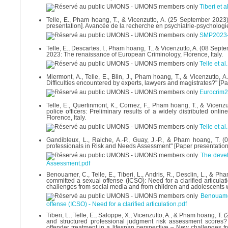
Tiberi et 
Telle, E., Pham hoang, T., & Vicenzutto, A. (25 September 2023)
presentation]. Avancée de la recherche en psychiatrie-psychologie
SMP2023-T
Telle, E., Descartes, I., Pham hoang, T., & Vicenzutto, A. (08 Sep
2023: The renaissance of European Criminology, Florence, Italy.
Telle et al
Miermont, A., Telle, E., Blin, J., Pham hoang, T., & Vicenzutto,
Difficulties encountered by experts, lawyers and magistrates?" [
Eurocrim2
Telle, E., Quertinmont, K., Cornez, F., Pham hoang, T., & Vicen
police officers: Preliminary results of a widely distributed o
Florence, Italy.
Telle et a
Gandibleux, L., Raiche, A.-P., Guay, J.-P., & Pham hoang, T. 
professionals in Risk and Needs Assessment" [Paper presentation]
The devel
Assessment.pdf
Benouamer, C., Telle, E., Tiberi, L., Andris, R., Desclin, L., &
committed a sexual offense (ICSO): Need for a clarified articula
challenges from social media and from children and adolescents 
Benouamer
offense (ICSO) - Need for a clarified articulation.pdf
Tiberi, L., Telle, E., Saloppe, X., Vicenzutto, A., & Pham hoang, T
and structured professional judgment risk assessment scores?
offender treatment in a lifespan perspective – New challenges 