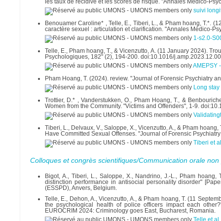
les taux de récidive et les scores de risque. "Annales Médico-Ps
suivi longi
Benouamer Caroline* , Telle, E., Tiberi, L., & Pham hoang, T.*. (1
caractère sexuel : articulation et clarification. "Annales Médico-
1-s2.0-S
Telle, E., Pham hoang, T., & Vicenzutto, A. (11 January 2024). Tro
Psychologiques, 182" (2), 194-200. doi:10.1016/j.amp.2023.12.0
AMEPSY - 
Pham Hoang, T. (2024). review. "Journal of Forensic Psychiatry a
Long stay 
Trottier, D.* , Vanderstukken, O., Pham Hoang, T., & Benbouric
Women from the Community. "Victims and Offenders", 1-9. doi:
Validati
Tiberi, L., Delvaux, V., Saloppe, X., Vicenzutto, A., & Pham hoang
Have Committed Sexual Offenses. "Journal of Forensic Psychiat
Tiberi et 
Colloques et congrès scientifiques/Communication orale non 
Bigot, A., Tiberi, L., Saloppe, X., Nandrino, J.-L., Pham hoang,
distinction performance in antisocial personality disorder" [Pap
(ESSPD), Anvers, Belgium.
Telle, E., Dehon, A., Vicenzutto, A., & Pham hoang, T. (11 Septemb
the psychological health of police officers impact each othe
EUROCRIM 2024: Criminology goes East, Bucharest, Romania.
Telle et 