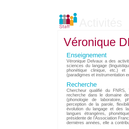
Activités
Véronique 
Enseignement
Véronique Delvaux a des activi
sciences du langage (linguistiq
phonétique clinique, etc.) e
(paradigmes et instrumentation 
Recherche
Chercheur qualifié du FNRS, 
recherche dans le domaine de
(phonologie de laboratoire, p
perception de la parole, flexib
évolution du langage et des l
langues étrangères, phonétiqu
présidente de l'Association Fra
dernières années, elle a contri
'ParolPathos', 'Biovoc', 'Path' et