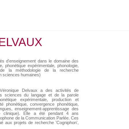
DELVAUX
tés d'enseignement dans le domaine des
ue, phonétique expérimentale, phonologie,
t de la méthodologie de la recherche
en sciences humaines)
Véronique Delvaux a des activités de
s sciences du langage et de la parole
honétique expérimentale, production et
ilité phonétique, convergence phonétique,
angues, enseignement-apprentissage des
e clinique). Elle a été pendant 4 ans
ncophone de la Communication Parlée. Ces
bué aux projets de recherche 'Cogniphon',
 'UltraAeroSpeech' au sein de l'Institut de