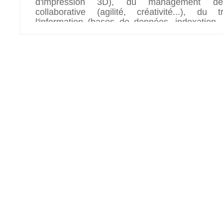
d'impression 3D), du management de l
collaborative (agilité, créativité...), du 
l'information (bases de données, indexation..
computing.